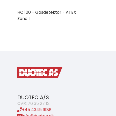
HC 100 - Gasdetektor - ATEX
Zone 1
DUOTEC A/S
CVR: 76 35 27 12
+45 4345 9188
info@duotec.dk