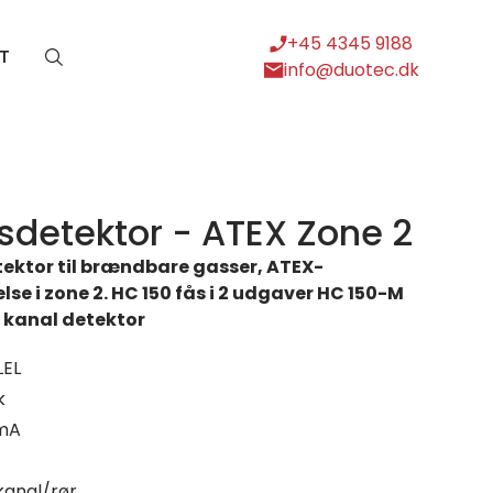
+45 4345 9188
T
info@duotec.dk
sdetektor - ATEX Zone 2
tektor til brændbare gasser, ATEX-
else i zone 2. HC 150 fås i 2 udgaver HC 150-M
 kanal detektor
LEL
k
 mA
kanal/rør