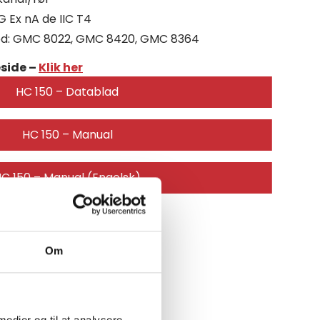
 G Ex nA de IIC T4
hed: GMC 8022, GMC 8420, GMC 8364
side –
Klik her
HC 150 – Datablad
HC 150 – Manual
C 150 – Manual (Engelsk)
Om
 medier og til at analysere