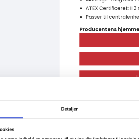
ATEX Certificeret: II 3
Passer til centralen
Producentens hjemme
H
Detaljer
dukt
ookies
se vores indhold og annoncer, til at vise dig funktioner til sociale