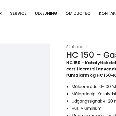
R
SERVICE
UDLEJNING
OM DUOTEC
KONTAK
Stationær
HC 150 - Ga
HC 150 – Katalytisk de
certificeret til anvend
rumalarm og HC 150-K
Måleområde: 0-100 %
Måleprincip: Katalytis
Udgangssignal: 4-20
Hus: Aluminium
Montage: Væg eller i 