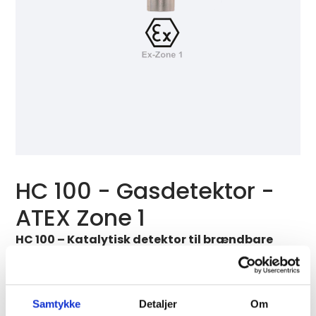
HC 100 - Gasdetektor -
ATEX Zone 1
HC 100 – Katalytisk detektor til brændbare
gasser, ATEX-certificeret til brug i zone 1. Fås
som rumalarm, type HC 100-M og til montage i
kanal, type HC 100-K
Samtykke
Detaljer
Om