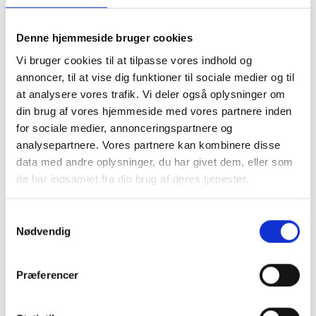
Måleområde: 0-100 %LEL
Måleprincip: Katalytisk
Denne hjemmeside bruger cookies
Udgangssignal: 4-20 mA
Vi bruger cookies til at tilpasse vores indhold og
Hus: Aluminium
annoncer, til at vise dig funktioner til sociale medier og til
Montage: Væg eller i kanal/rør
at analysere vores trafik. Vi deler også oplysninger om
ATEX-certificeret: II 2G EEx de [ib] IIC T6 PTB 00
din brug af vores hjemmeside med vores partnere inden
ATEX 1075
for sociale medier, annonceringspartnere og
SIL-1 certificeret
analysepartnere. Vores partnere kan kombinere disse
Passer til centralenhed: GMC 8022, GMC 8420
data med andre oplysninger, du har givet dem, eller som
og andre.
de har indsamlet fra din brug af deres tjenester.
Producentens hjemmeside –
Klik her
Samtykkevalg
HC 100 – Datablad
Nødvendig
HC 100 – Manual
Præferencer