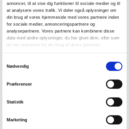
RELATEREDE PRODUKTER
annoncer, til at vise dig funktioner til sociale medier og til
at analysere vores trafik. Vi deler også oplysninger om
din brug af vores hjemmeside med vores partnere inden
for sociale medier, annonceringspartnere og
analysepartnere. Vores partnere kan kombinere disse
data med andre oplysninger, du har givet dem, eller som
de har indsamlet fra din brug af deres tjenester.
Samtykkevalg
Nødvendig
Præferencer
Statistik
Marketing
ToxiRAE Pro LEL - Enkeltgasdetektor