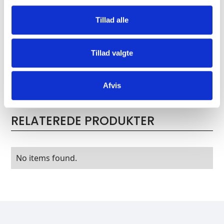
SST1 - Brochure
Tillad alle
Tillad valgte
Kontakt os for at høre mere om dette
produkt
Afvis
RELATEREDE PRODUKTER
No items found.