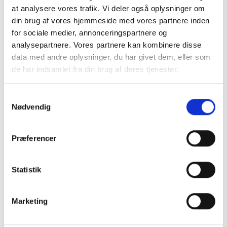
vedligeholdelsesfri drift og fås med H2S, SO2, CO
at analysere vores trafik. Vi deler også oplysninger om
eller O2. Dens enkle design gør den perfekt til
din brug af vores hjemmeside med vores partnere inden
brugere, der søger ultimativ beskyttelse, samtidig
for sociale medier, annonceringspartnere og
med at være nem at bruge, holdbar og
analysepartnere. Vores partnere kan kombinere disse
omkostningseffektiv.
data med andre oplysninger, du har givet dem, eller som
de har indsamlet fra din brug af deres tjenester.
Produktinformation
Nem opsætning
Samtykkevalg
NFC til datalogger via app
Nødvendig
95dB @30cm
Omkostningseffektiv
Præferencer
Ekstremt stabil og pålidelig sensor
Stor LCD-skærm
Statistik
Robust
SST1 - Datablad
Marketing
SST1 - Manual