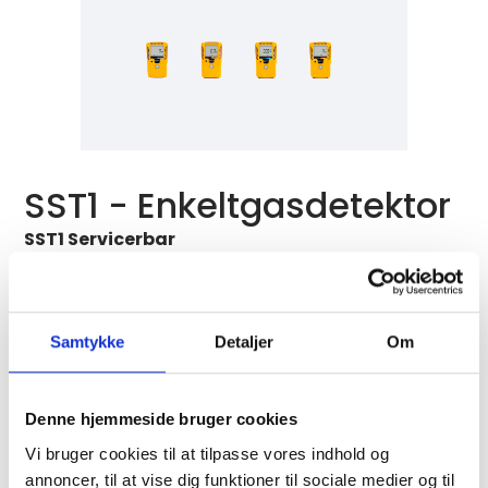
SST1 - Enkeltgasdetektor
SST1 Servicerbar
SST1 Servicerbar tilbyder en af ​​de mest
omkostningseffektive løsninger på markedet. Med
sit 3-årige udskiftelige batteri og solid polymer
sensor teknologi tilbyder SST1 et kompakt og
Samtykke
Detaljer
Om
modulært design, uden at det går på kompromis
med sin robusthed.
Denne hjemmeside bruger cookies
SST1 2 år
Vi bruger cookies til at tilpasse vores indhold og
SST1 enkeltgas detektoren giver op to års
annoncer, til at vise dig funktioner til sociale medier og til