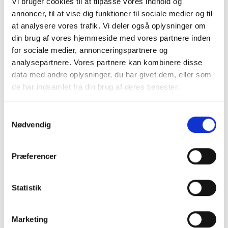
Vi bruger cookies til at tilpasse vores indhold og
annoncer, til at vise dig funktioner til sociale medier og til
Standard sensorer: Methan (CH
), Kuldioxid
4
at analysere vores trafik. Vi deler også oplysninger om
(CO
), Svovlbrinte (H
S) samt ilt (O
)
2
2
2
din brug af vores hjemmeside med vores partnere inden
Måling af op til 7 gasser
for sociale medier, annonceringspartnere og
Måling af atmosfæretryk
analysepartnere. Vores partnere kan kombinere disse
Belyst kondensatfælde
data med andre oplysninger, du har givet dem, eller som
Kraftig pumpe
de har indsamlet fra din brug af deres tjenester.
Let udskifteligt filter
Udskiftelig genopladeligt batteri
Samtykkevalg
Nødvendig
Mulighed for måling af flow, tryk og temperatur
Let at opgradere
Præferencer
Måleområde:
CH
: 0 – 100 %VOL
4
Statistik
CO
: 0 – 100 %VOL
2
H
S: 0 – 2.000 ppm (Kortvarigt: Op til 5.000
2
Marketing
ppm)