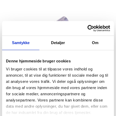
Samtykke
Detaljer
Om
Denne hjemmeside bruger cookies
Vi bruger cookies til at tilpasse vores indhold og
annoncer, til at vise dig funktioner til sociale medier og til
at analysere vores trafik. Vi deler også oplysninger om
RENSESERVIETTER TIL MEDICINSK UDSTYR.
din brug af vores hjemmeside med vores partnere inden
for sociale medier, annonceringspartnere og
Indeholder ingen alkohol, da dette kan skade
analysepartnere. Vores partnere kan kombinere disse
sensoren i instrumentet samt påvirke målingerne.
data med andre oplysninger, du har givet dem, eller som
50 stk. pakning.
de har indsamlet fra din brug af deres tjenester.